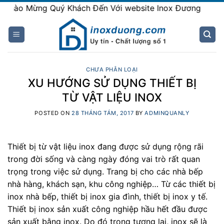
Skip
Mừng Quý Khách Đến Với website Inox Đương
to
content
CHƯA PHÂN LOẠI
XU HƯỚNG SỬ DỤNG THIẾT BỊ
TỪ VẬT LIỆU INOX
POSTED ON
28 THÁNG TÁM, 2017
BY
ADMINQUANLY
Thiết bị từ vật liệu inox đang được sử dụng rộng rãi
trong đời sống và càng ngày đóng vai trò rất quan
trọng trong việc sử dụng. Trang bị cho các nhà bếp
nhà hàng, khách sạn, khu công nghiệp… Từ các thiết bị
inox nhà bếp, thiết bị inox gia đình, thiết bị inox y tế.
Thiết bị inox sản xuất công nghiệp hầu hết đầu được
sản xuất bằng inox. Do đó trong tương lai, inox sẽ là