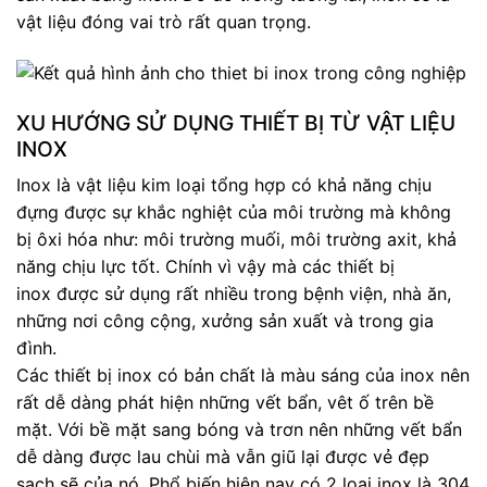
vật liệu đóng vai trò rất quan trọng.
XU HƯỚNG SỬ DỤNG THIẾT BỊ TỪ VẬT LIỆU
INOX
Inox là vật liệu kim loại tổng hợp có khả năng chịu
đựng được sự khắc nghiệt của môi trường mà không
bị ôxi hóa như: môi trường muối, môi trường axit, khả
năng chịu lực tốt. Chính vì vậy mà các thiết bị
inox được sử dụng rất nhiều trong bệnh viện, nhà ăn,
những nơi công cộng, xưởng sản xuất và trong gia
đình.
Các thiết bị inox có bản chất là màu sáng của inox nên
rất dễ dàng phát hiện những vết bẩn, vêt ố trên bề
mặt. Với bề mặt sang bóng và trơn nên những vết bẩn
dễ dàng được lau chùi mà vẫn giũ lại được vẻ đẹp
sạch sẽ của nó. Phổ biến hiện nay có 2 loại inox là 304