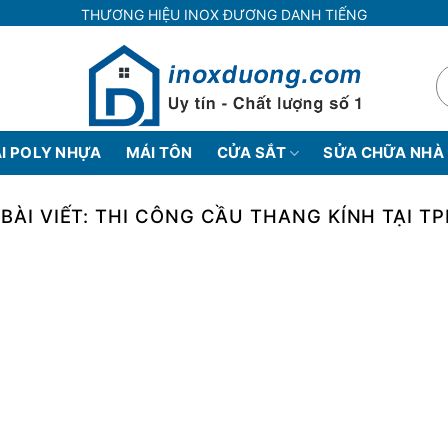
THƯƠNG HIỆU INOX ĐƯƠNG DANH TIẾNG
I POLY NHỰA
MÁI TÔN
CỬA SẮT
SỬA CHỮA NHÀ
BÀI VIẾT:
THI CÔNG CẦU THANG KÍNH TẠI T