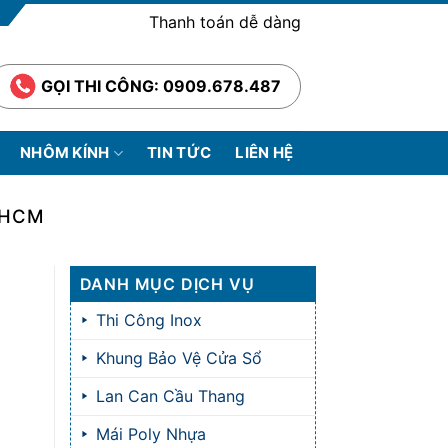
Thanh toán dễ dàng
GỌI THI CÔNG: 0909.678.487
NHÔM KÍNH
TIN TỨC
LIÊN HỆ
PHCM
DANH MỤC DỊCH VỤ
Thi Công Inox
Khung Bảo Vệ Cửa Sổ
Lan Can Cầu Thang
Mái Poly Nhựa