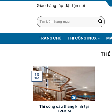
Skip
Giao hàng lắp đặt tận nơi
to
content
TRANG CHỦ
THI CÔNG INOX
MÁ
THẺ 
13
Th1
Thi công cầu thang kính tại
TPHCM