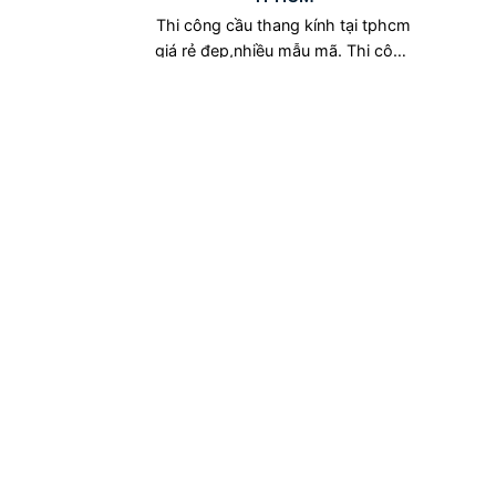
Thi công cầu thang kính tại tphcm
giá rẻ đẹp,nhiều mẫu mã. Thi công
chuyên nghiệp,uy [...]