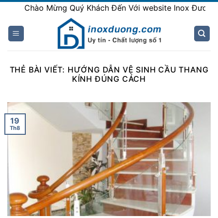
Skip
Chào Mừng Quý Khách Đến Với website Inox Đương
to
content
THẺ BÀI VIẾT:
HƯỚNG DẪN VỆ SINH CẦU THANG
KÍNH ĐÚNG CÁCH
19
Th8