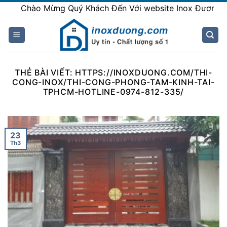
Skip
Chào Mừng Quý Khách Đến Với website Inox Đương
to
content
THẺ BÀI VIẾT:
HTTPS://INOXDUONG.COM/THI-
CONG-INOX/THI-CONG-PHONG-TAM-KINH-TAI-
TPHCM-HOTLINE-0974-812-335/
23
Th3