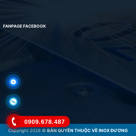
FANPAGE FACEBOOK
0909.678.487
Copyright 2026 ©
BẢN QUYỀN THUỘC VỀ INOX ĐƯƠNG