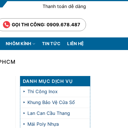
Thanh toán dễ dàng
GỌI THI CÔNG: 0909.678.487
NHÔM KÍNH
TIN TỨC
LIÊN HỆ
TPHCM
DANH MỤC DỊCH VỤ
Thi Công Inox
Khung Bảo Vệ Cửa Sổ
Lan Can Cầu Thang
Mái Poly Nhựa