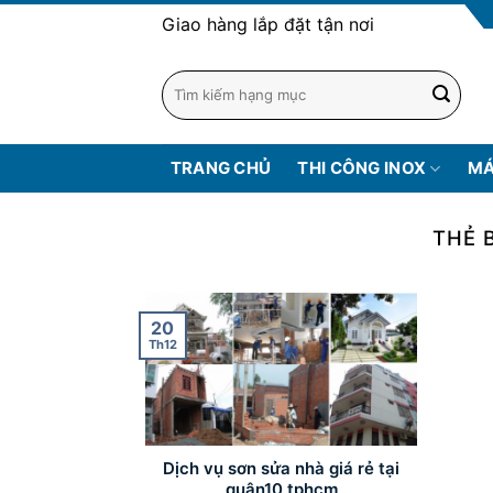
Skip
Giao hàng lắp đặt tận nơi
to
content
TRANG CHỦ
THI CÔNG INOX
MÁ
THẺ B
20
Th12
Dịch vụ sơn sửa nhà giá rẻ tại
quận10 tphcm