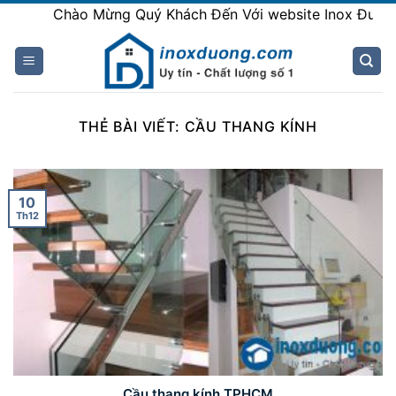
Skip
Chào Mừng Quý Khách Đến Với website Inox Đương
to
content
THẺ BÀI VIẾT:
CẦU THANG KÍNH
10
Th12
Cầu thang kính TPHCM