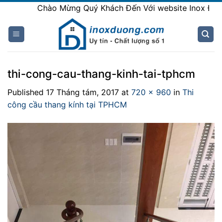
Skip
Chào Mừng Quý Khách Đến Với website Inox Đương
to
content
thi-cong-cau-thang-kinh-tai-tphcm
Published
17 Tháng tám, 2017
at
720 × 960
in
Thi
công cầu thang kính tại TPHCM