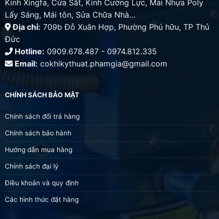
Kính Xingfa, Cửa Sắt, Kính Cường Lực, Mái Nhựa Poly
Lấy Sáng, Mái tôn, Sửa Chữa Nhà…
Địa chỉ:
709b Đỗ Xuân Hợp, Phường Phú hữu, TP Thủ
Đức
Hotline:
0909.678.487 - 0974.812.335
Email:
cokhikythuat.phamgia@gmail.com
CHÍNH SÁCH BẢO MẬT
Chính sách đổi trả hàng
Chính sách bảo hành
Hướng dẫn mua hàng
Chính sách đại lý
Điều khoản và quy định
Các hình thức đặt hàng