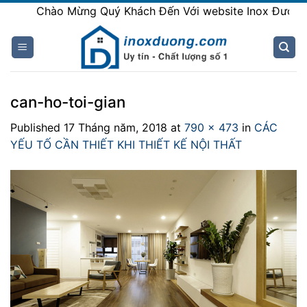
Skip
Chào Mừng Quý Khách Đến Với website Inox Đương
to
content
can-ho-toi-gian
Published
17 Tháng năm, 2018
at
790 × 473
in
CÁC
YẾU TỐ CẦN THIẾT KHI THIẾT KẾ NỘI THẤT