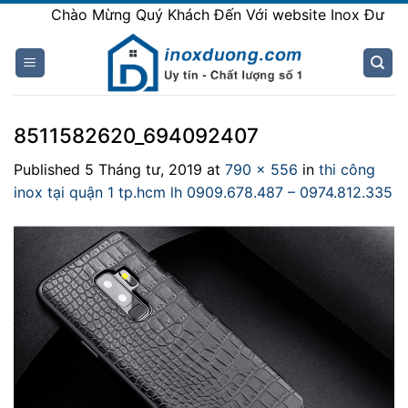
Skip
Chào Mừng Quý Khách Đến Với website Inox Đương
to
content
8511582620_694092407
Published
5 Tháng tư, 2019
at
790 × 556
in
thi công
inox tại quận 1 tp.hcm lh 0909.678.487 – 0974.812.335