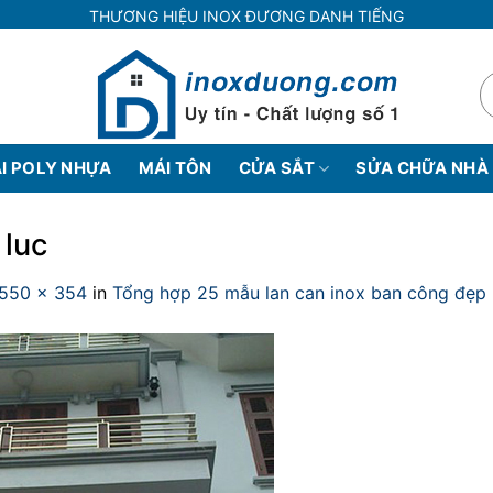
THƯƠNG HIỆU INOX ĐƯƠNG DANH TIẾNG
I POLY NHỰA
MÁI TÔN
CỬA SẮT
SỬA CHỮA NHÀ
 luc
550 × 354
in
Tổng hợp 25 mẫu lan can inox ban công đẹp