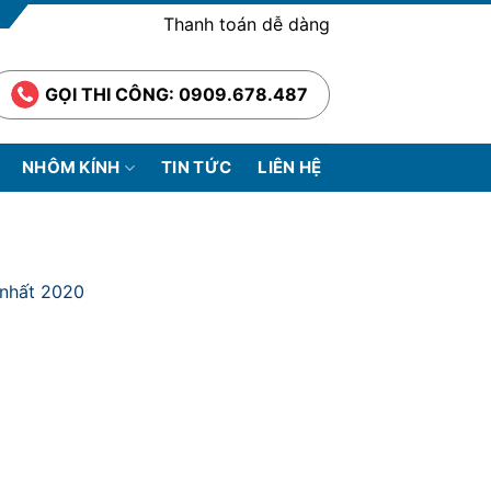
Thanh toán dễ dàng
GỌI THI CÔNG: 0909.678.487
NHÔM KÍNH
TIN TỨC
LIÊN HỆ
 nhất 2020