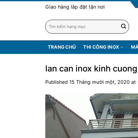
Skip
Giao hàng lắp đặt tận nơi
to
content
TRANG CHỦ
THI CÔNG INOX
MÁ
lan can inox kinh cuong
Published
15 Tháng mười một, 2020
at