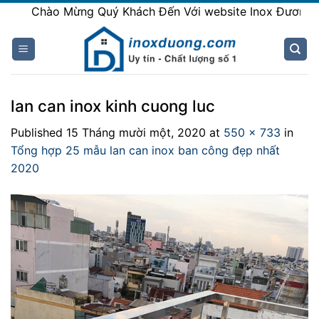
Skip
Chào Mừng Quý Khách Đến Với website Inox Đương
to
content
lan can inox kinh cuong luc
Published
15 Tháng mười một, 2020
at
550 × 733
in
Tổng hợp 25 mẫu lan can inox ban công đẹp nhất
2020