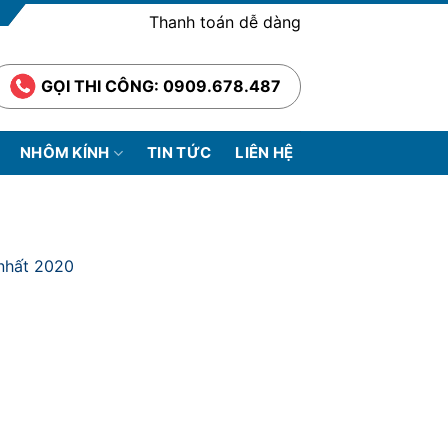
Thanh toán dễ dàng
GỌI THI CÔNG: 0909.678.487
NHÔM KÍNH
TIN TỨC
LIÊN HỆ
nhất 2020