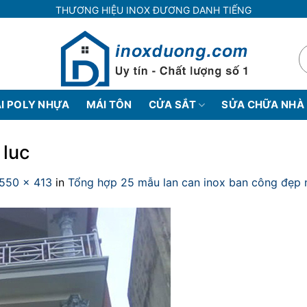
THƯƠNG HIỆU INOX ĐƯƠNG DANH TIẾNG
I POLY NHỰA
MÁI TÔN
CỬA SẮT
SỬA CHỮA NHÀ
 luc
550 × 413
in
Tổng hợp 25 mẫu lan can inox ban công đẹp 