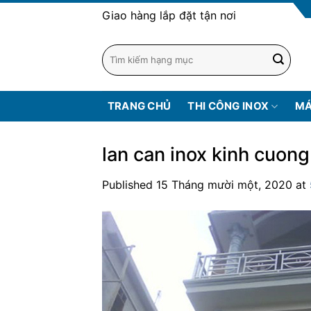
Skip
Giao hàng lắp đặt tận nơi
to
content
TRANG CHỦ
THI CÔNG INOX
MÁ
lan can inox kinh cuong
Published
15 Tháng mười một, 2020
at