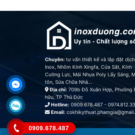
Chuyên:
tư vấn thiết kế và lắp đặt dịc
Inox, Nhôm Kính Xingfa, Cửa Sắt, Kính
Cường Lực, Mái Nhựa Poly Lấy Sáng, M
tôn, Sửa Chữa Nhà…
Địa chỉ:
709b Đỗ Xuân Hợp, Phường 
hữu, TP Thủ Đức
Hotline:
0909.678.487 - 0974.812.3
Email:
cokhikythuat.phamgia@gmail
0909.678.487