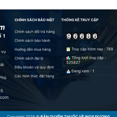
CHÍNH SÁCH BẢO MẬT
THỐNG KÊ TRUY CẬP
Chính sách đổi trả hàng
Chính sách bảo hành
Truy cập hôm nay : 789
Hướng dẫn mua hàng
h vụ
Tổng lượt truy cập :
Chính sách đại lý
525827
ái
Điều khoản và quy định
Đang xem : 1
Các hình thức đặt hàng
Phú
35
.com
Copyright 2026 ©
BẢN QUYỀN THUỘC VỀ INOX ĐƯƠNG