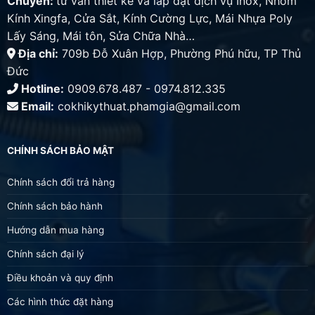
Chuyên:
tư vấn thiết kế và lắp đặt dịch vụ Inox, Nhôm
Kính Xingfa, Cửa Sắt, Kính Cường Lực, Mái Nhựa Poly
Lấy Sáng, Mái tôn, Sửa Chữa Nhà…
Địa chỉ:
709b Đỗ Xuân Hợp, Phường Phú hữu, TP Thủ
Đức
Hotline:
0909.678.487 - 0974.812.335
Email:
cokhikythuat.phamgia@gmail.com
CHÍNH SÁCH BẢO MẬT
Chính sách đổi trả hàng
Chính sách bảo hành
Hướng dẫn mua hàng
Chính sách đại lý
Điều khoản và quy định
Các hình thức đặt hàng