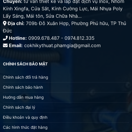
Chuyên:
tư vấn thiết kế và lắp đặt dịch vụ Inox, Nhôm
Kính Xingfa, Cửa Sắt, Kính Cường Lực, Mái Nhựa Poly
Lấy Sáng, Mái tôn, Sửa Chữa Nhà…
Địa chỉ:
709b Đỗ Xuân Hợp, Phường Phú hữu, TP Thủ
Đức
Hotline:
0909.678.487 - 0974.812.335
Email:
cokhikythuat.phamgia@gmail.com
CHÍNH SÁCH BẢO MẬT
Chính sách đổi trả hàng
Chính sách bảo hành
Hướng dẫn mua hàng
Chính sách đại lý
Điều khoản và quy định
Các hình thức đặt hàng