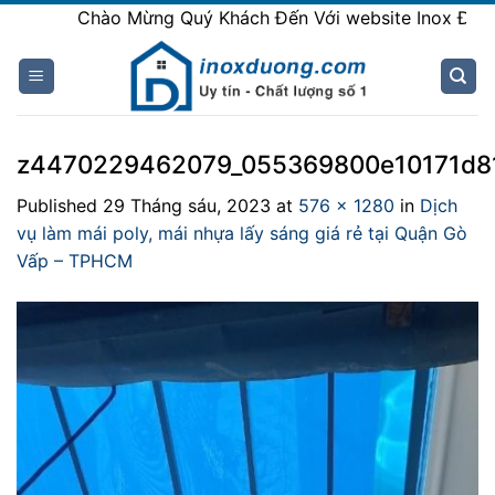
Skip
Chào Mừng Quý Khách Đến Với website Inox Đương
to
content
z4470229462079_055369800e10171d8
Published
29 Tháng sáu, 2023
at
576 × 1280
in
Dịch
vụ làm mái poly, mái nhựa lấy sáng giá rẻ tại Quận Gò
Vấp – TPHCM