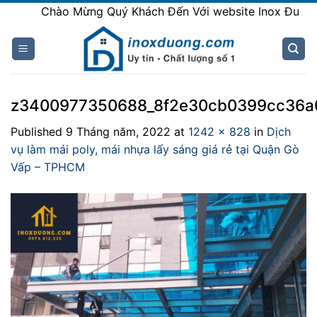
Skip
Chào Mừng Quý Khách Đến Với website Inox Đương
to
content
z3400977350688_8f2e30cb0399cc36a
Published
9 Tháng năm, 2022
at
1242 × 828
in
Dịch
vụ làm mái poly, mái nhựa lấy sáng giá rẻ tại Quận Gò
Vấp – TPHCM