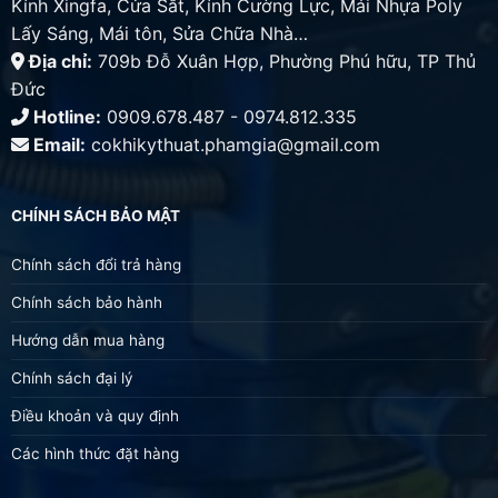
Kính Xingfa, Cửa Sắt, Kính Cường Lực, Mái Nhựa Poly
Lấy Sáng, Mái tôn, Sửa Chữa Nhà…
Địa chỉ:
709b Đỗ Xuân Hợp, Phường Phú hữu, TP Thủ
Đức
Hotline:
0909.678.487 - 0974.812.335
Email:
cokhikythuat.phamgia@gmail.com
CHÍNH SÁCH BẢO MẬT
Chính sách đổi trả hàng
Chính sách bảo hành
Hướng dẫn mua hàng
Chính sách đại lý
Điều khoản và quy định
Các hình thức đặt hàng