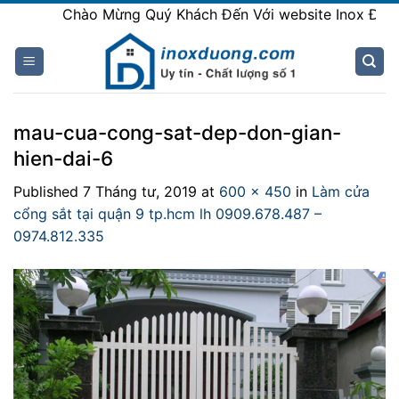
Skip
Chào Mừng Quý Khách Đến Với website Inox Đương
to
content
mau-cua-cong-sat-dep-don-gian-
hien-dai-6
Published
7 Tháng tư, 2019
at
600 × 450
in
Làm cửa
cổng sắt tại quận 9 tp.hcm lh 0909.678.487 –
0974.812.335